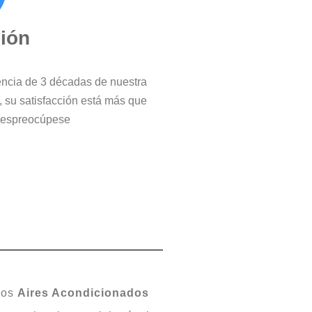
ción
iencia de 3 décadas de nuestra
, su satisfacción está más que
 despreocúpese
 los
Aires Acondicionados