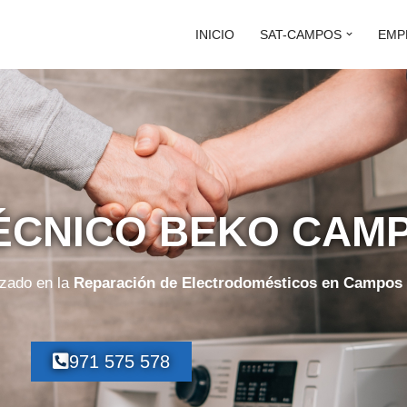
INICIO
SAT-CAMPOS
EMP
TÉCNICO BEKO CAM
izado en la
Reparación de Electrodomésticos en Campos
971 575 578