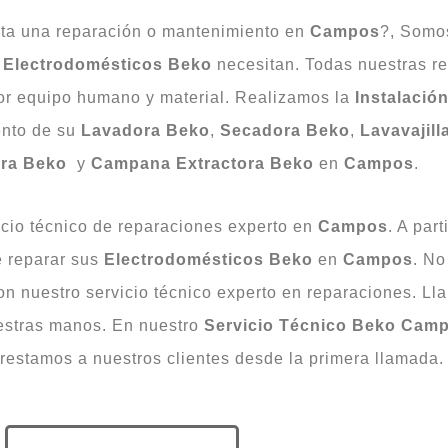
ita una reparación o mantenimiento en
Campos
?, Somo
s
Electrodomésticos
Beko
necesitan. Todas nuestras r
or equipo humano y material. Realizamos la
Instalació
ento de su
Lavadora
Beko
,
Secadora
Beko
,
Lavavajill
ra
Beko
y
Campana Extractora
Beko
en
Campos
.
icio técnico de reparaciones experto en
Campos
. A par
e reparar sus
Electrodomésticos
Beko
en
Campos
. N
n nuestro servicio técnico experto en reparaciones. L
estras manos. En nuestro
Servicio
Técnico Beko Cam
prestamos a nuestros clientes desde la primera llamada.