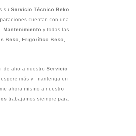
s su
Servicio Técnico Beko
eparaciones cuentan con una
n
,
Mantenimiento
y todas las
as
Beko
,
Frigorífico
Beko
,
tir de ahora nuestro
Servicio
o espere más y mantenga en
lame ahora mismo a nuestro
pos
trabajamos siempre para